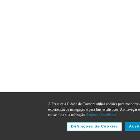
A Freguesia Cidade de Coimbra utiliza cookies para melhorar 
experiência de navegação e para fins estatísticos. Ao navegar e
consentir a sua utilização.
Termos e Condições
Definiçoes de Cookies
Aceit