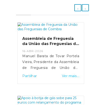
Assembleia de Freguesia
da União das Freguesias de
Coimbra
16-ABR-2026
Manuel Barata de Tovar Portela
Vieira, Presidente da Assembleia
de Freguesia de União das
Freguesias de Coimbra (Sé
Partilhar
Ver mais...
Nova, Santa Cruz, Almedina e
São Bartolomeu), do Município
de Coimbra, faz público que, em
conformidade com o disposto
da alínea b), do n.º 1, do art.º 14º