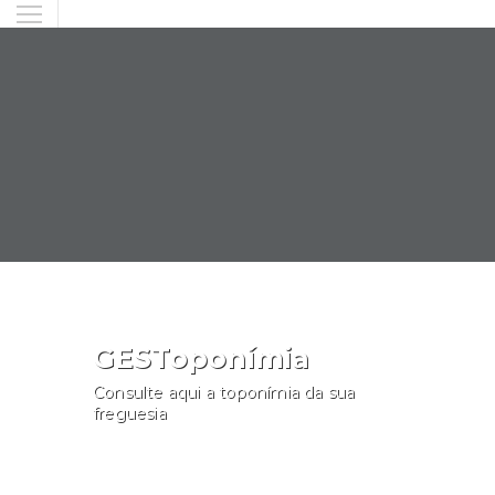
GESToponímia
Consulte aqui a toponímia da sua
freguesia
Consultar