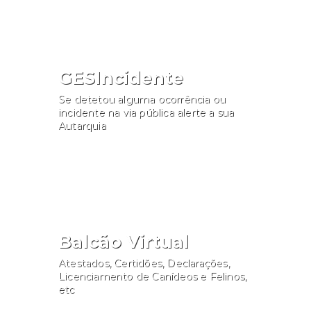
GESIncidente
Se detetou alguma ocorrência ou
incidente na via pública alerte a sua
Autarquia
Participar
Balcão Virtual
Atestados, Certidões, Declarações,
Licenciamento de Canídeos e Felinos,
etc