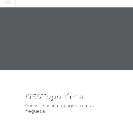
GESToponímia
Consulte aqui a toponímia da sua
freguesia
Consultar