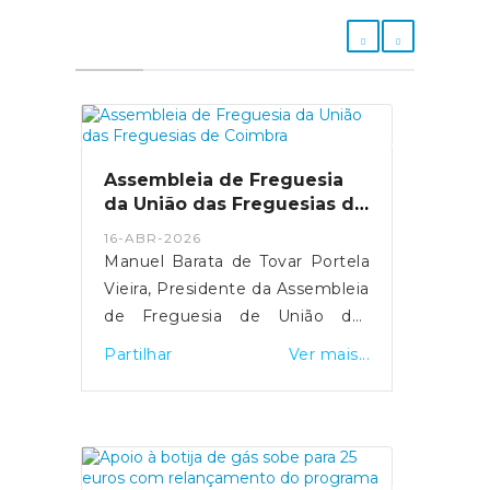
Assembleia de Freguesia
da União das Freguesias de
Coimbra
16-ABR-2026
Manuel Barata de Tovar Portela
Vieira, Presidente da Assembleia
de Freguesia de União das
Freguesias de Coimbra (Sé
Partilhar
Ver mais...
Nova, Santa Cruz, Almedina e
São Bartolomeu), do Município
de Coimbra, faz público que, em
conformidade com o disposto
da alínea b), do n.º 1, do art.º 14º