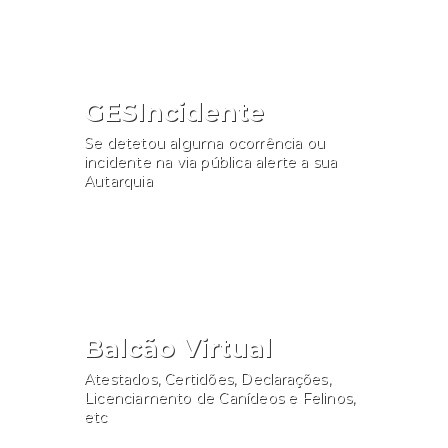
GESIncidente
Se detetou alguma ocorrência ou
incidente na via pública alerte a sua
Autarquia
Participar
Balcão Virtual
Atestados, Certidões, Declarações,
Licenciamento de Canídeos e Felinos,
etc