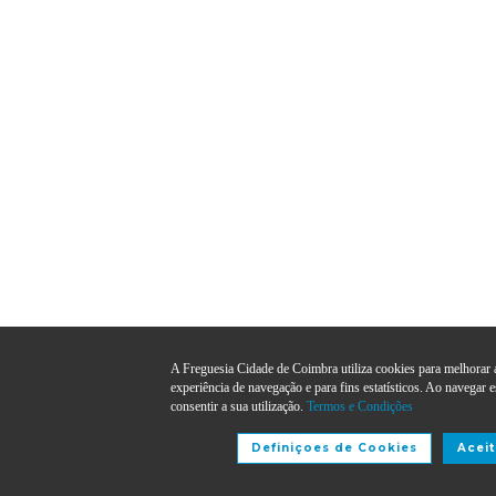
A Freguesia Cidade de Coimbra utiliza cookies para melhorar 
experiência de navegação e para fins estatísticos. Ao navegar e
consentir a sua utilização.
Termos e Condições
Definiçoes de Cookies
Aceit