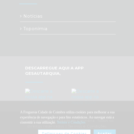
Notícias
Toponímia
DESCARREGUE AQUI A APP
GESAUTARQUIA,
A Freguesia Cidade de Coimbra utiliza cookies para melhorar a sua
experiência de navegação e para fins estatísticos. Ao navegar está a
© 2026 Freguesia Cidade de Coimbra. Todos os
consentir a sua utilização.
Termos e Condições
direitos reservados |
Termos e Condições
Definiçoes de Cookies
Aceitar