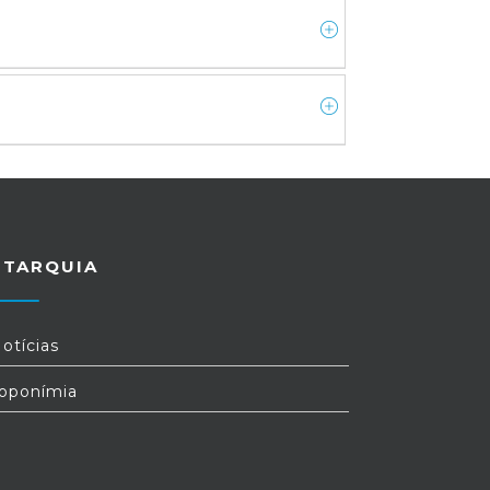
UTARQUIA
otícias
oponímia