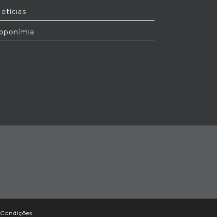
otícias
oponímia
 Condições