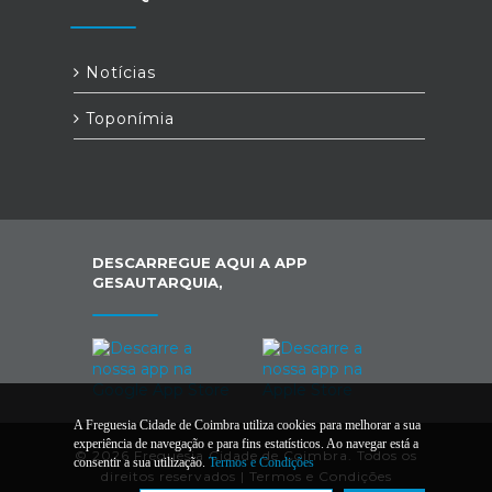
Notícias
Toponímia
DESCARREGUE AQUI A APP
GESAUTARQUIA,
A Freguesia Cidade de Coimbra utiliza cookies para melhorar a sua
experiência de navegação e para fins estatísticos. Ao navegar está a
© 2026 Freguesia Cidade de Coimbra. Todos os
consentir a sua utilização.
Termos e Condições
direitos reservados |
Termos e Condições