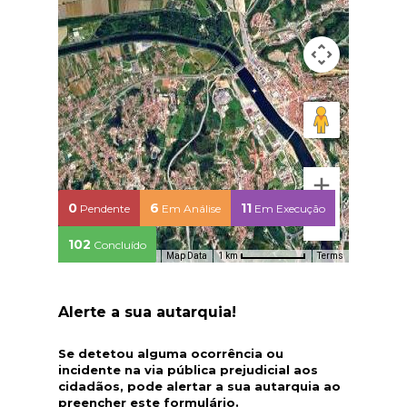
0
6
11
Pendente
Em Análise
Em Execução
102
Concluído
Map Data
Terms
1 km
Alerte a sua autarquia!
Se detetou alguma ocorrência ou
incidente na via pública prejudicial aos
cidadãos, pode alertar a sua autarquia ao
preencher este formulário.