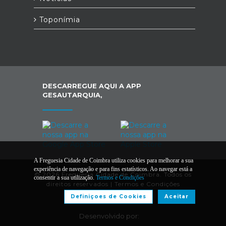
Toponímia
DESCARREGUE AQUI A APP
GESAUTARQUIA,
A Freguesia Cidade de Coimbra utiliza cookies para melhorar a sua
experiência de navegação e para fins estatísticos. Ao navegar está a
© 2026 Freguesia Cidade de Coimbra. Todos os
consentir a sua utilização.
Termos e Condições
direitos reservados |
Termos e Condições
Definiçoes de Cookies
Aceitar
Desenvolvido por: