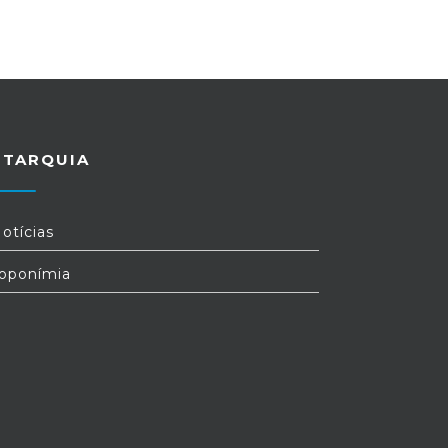
UTARQUIA
otícias
oponímia