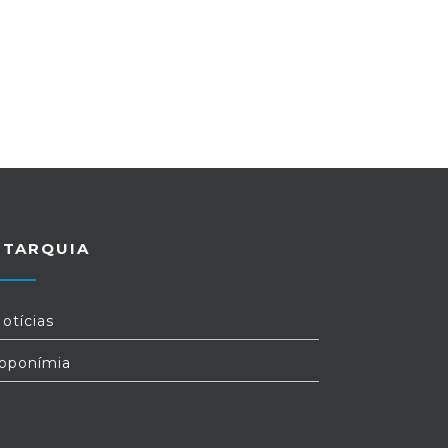
UTARQUIA
otícias
oponímia