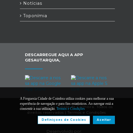
Notícias
Toponímia
DESCARREGUE AQUI A APP
GESAUTARQUIA,
A Freguesia Cidade de Coimbra utiliza cookies para melhorar a sua
experiência de navegação e para fins estatísticos. Ao navegar está a
© 2026 Freguesia Cidade de Coimbra. Todos os
consentir a sua utilização.
Termos e Condições
direitos reservados |
Termos e Condições
Definiçoes de Cookies
Aceitar
Desenvolvido por: