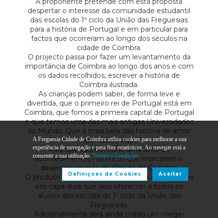
A proponente pretende com esta proposta
despertar o interesse da comunidade estudantil
das escolas do 1º ciclo da União das Freguesias
para a história de Portugal e em particular para
factos que ocorreram ao longo dos séculos na
cidade de Coimbra.
O projecto passa por fazer um levantamento da
importância de Coimbra ao longo dos anos e com
os dados recolhidos, escrever a história de
Coimbra ilustrada.
As crianças podem saber, de forma leve e
divertida, que o primeiro rei de Portugal está em
Coimbra, que fomos a primeira capital de Portugal
e que temos uma das mais antigas Universidades
do Mundo. Que a mais bela das história de amor
A Freguesia Cidade de Coimbra utiliza cookies para melhorar a sua
aconteceu aqui.
experiência de navegação e para fins estatísticos. Ao navegar está a
Para isso vamos reunir uma série de
consentir a sua utilização.
Termos e Condições
acontecimentos históricos que marcaram o
desenvolvimento da Cidade de Coimbra.
Definiçoes de Cookies
Aceitar
O produto final será um livro com 36 a 44 páginas
em capa dura que será oferecido a todos os
alunos das escolas do 1º ciclo da União das
Freguesias.
Adicionalmente será ainda criado um mega-