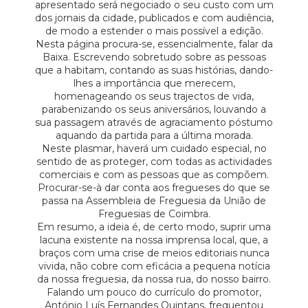
apresentado será negociado o seu custo com um
dos jornais da cidade, publicados e com audiência,
de modo a estender o mais possível a edição.
Nesta página procura-se, essencialmente, falar da
Baixa. Escrevendo sobretudo sobre as pessoas
que a habitam, contando as suas histórias, dando-
lhes a importância que merecem,
homenageando os seus trajectos de vida,
parabenizando os seus aniversários, louvando a
sua passagem através de agraciamento póstumo
aquando da partida para a última morada.
Neste plasmar, haverá um cuidado especial, no
sentido de as proteger, com todas as actividades
comerciais e com as pessoas que as compõem.
Procurar-se-à dar conta aos fregueses do que se
passa na Assembleia de Freguesia da União de
Freguesias de Coimbra.
Em resumo, a ideia é, de certo modo, suprir uma
lacuna existente na nossa imprensa local, que, a
braços com uma crise de meios editoriais nunca
vivida, não cobre com eficácia a pequena notícia
da nossa freguesia, da nossa rua, do nosso bairro.
Falando um pouco do currículo do promotor,
António Luís Fernandes Quintans, frequentou