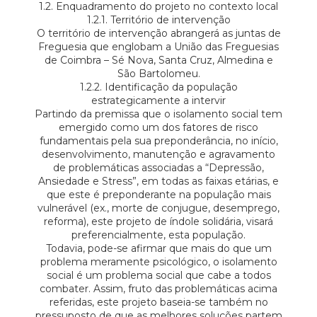
1.2. Enquadramento do projeto no contexto local
1.2.1. Território de intervenção
O território de intervenção abrangerá as juntas de
Freguesia que englobam a União das Freguesias
de Coimbra – Sé Nova, Santa Cruz, Almedina e
São Bartolomeu.
1.2.2. Identificação da população
estrategicamente a intervir
Partindo da premissa que o isolamento social tem
emergido como um dos fatores de risco
fundamentais pela sua preponderância, no início,
desenvolvimento, manutenção e agravamento
de problemáticas associadas a “Depressão,
Ansiedade e Stress”, em todas as faixas etárias, e
que este é preponderante na população mais
vulnerável (ex., morte de conjugue, desemprego,
reforma), este projeto de índole solidária, visará
preferencialmente, esta população.
Todavia, pode-se afirmar que mais do que um
problema meramente psicológico, o isolamento
social é um problema social que cabe a todos
combater. Assim, fruto das problemáticas acima
referidas, este projeto baseia-se também no
pressuposto de que as melhores soluções partem