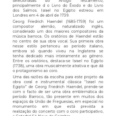
selecionadas do Antigo Testamento,
principalmente d o Livro do Êxodo e do Livro
dos Salmos. Israel no Egipto estreou em
Londres em 4 de abril de 1739.
Georg Friedrich Haendel (1685-1759) foi um
compositor alemão, naturalizado inglês,
considerado um dos maiores compositores da
música barroca. Os oratórios de Haendel estão
no centro de sua obra vocal. Sua primeira obra
nesse estilo pertenceu ao período italiano,
embora só quando viveu na Inglaterra se
tenha dedicado mais inteiramente ao género.
Entre os oratórios, destaca-se Israel no Egipto
(1738), uma obra musicalmente atrativa e que dá
o protagonismo ao coro.
Uma das razões da escolha para este projeto da
obra coral e instrumental clássica “Israel no
Egipto” de Georg Friedrich Haendel, prende-se
com o facto de ser uma obra emblemática do
período Barroco, tão presente em muitos dos
espaços da União de Freguesias, em especial no
monumento em que está prevista a
realização do concerto com o coro participativo,