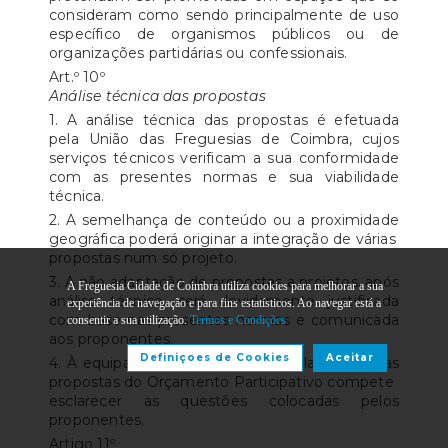
consideram como sendo principalmente de uso
específico de organismos públicos ou de
organizações partidárias ou confessionais.
Art.º 10º
Análise técnica das propostas
1. A análise técnica das propostas é efetuada
pela União das Freguesias de Coimbra, cujos
serviços técnicos verificam a sua conformidade
com as presentes normas e sua viabilidade
técnica.
2. A semelhança de conteúdo ou a proximidade
geográfica poderá originar a integração de várias
propostas num só projeto.
3. A não adaptação de propostas a projetos, após
A Freguesia Cidade de Coimbra utiliza cookies para melhorar a sua
análise técnica, será devidamente justificada
experiência de navegação e para fins estatísticos. Ao navegar está a
com base nas presentes normas e comunicada
consentir a sua utilização.
Termos e Condições
aos proponentes.
Definiçoes de Cookies
Aceitar
4. À equipa técnica responsável pela análise das
propostas do Orçamento Participativo compete
esclarecer as questões colocadas pelos
proponentes.
Artigo 11º